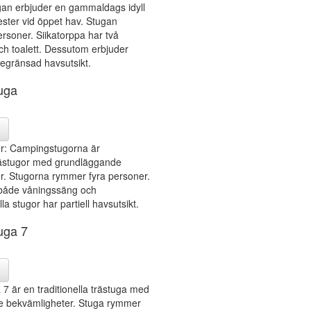
gan erbjuder en gammaldags idyll
ester vid öppet hav. Stugan
rsoner. Siikatorppa har två
ch toalett. Dessutom erbjuder
egränsad havsutsikt.
uga
r: Campingstugorna är
trästugor med grundläggande
r. Stugorna rymmer fyra personer.
både våningssäng och
a stugor har partiell havsutsikt.
uga 7
 är en traditionella trästuga med
 bekvämligheter. Stuga rymmer