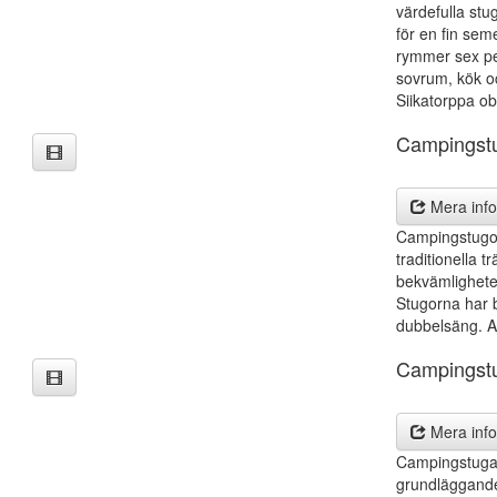
värdefulla stu
för en fin sem
rymmer sex pe
sovrum, kök o
Siikatorppa ob
Campingst
Mera info
Campingstugo
traditionella 
bekvämlighete
Stugorna har 
dubbelsäng. All
Campingst
Mera info
Campingstuga 7
grundläggande