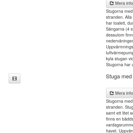
Mera info
Stugorna med 
stranden. Alla
har toalett, d
Sängarna (4 st
dessutom finns
nedervåningen
Uppvärmningsm
luftvärmepump
kyla stugan v
Stugorna har u
Stuga med
Mera info
Stugorna med 
stranden. Stug
samt ett litet
finns en bädds
vardagsrummet.
havet. Uppvär