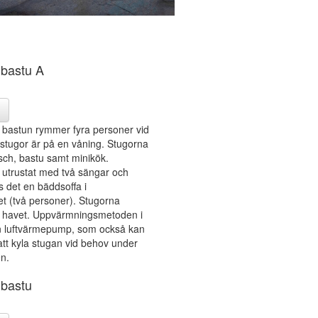
bastu A
bastun rymmer fyra personer vid
 stugor är på en våning. Stugorna
usch, bastu samt minikök.
utrustat med två sängar och
 det en bäddsoffa i
 (två personer). Stugorna
er havet. Uppvärmningsmetoden i
n luftvärmepump, som också kan
tt kyla stugan vid behov under
n.
bastu