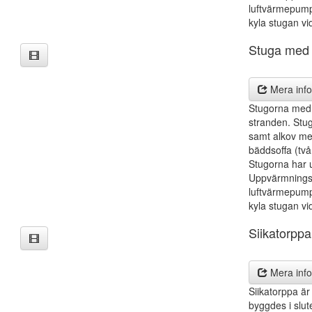
luftvärmepump
kyla stugan v
Stuga med 
Mera info
Stugorna med 
stranden. Stug
samt alkov med
bäddsoffa (tv
Stugorna har u
Uppvärmningsm
luftvärmepump
kyla stugan v
Siikatorppa
Mera info
Siikatorppa ä
byggdes i slute