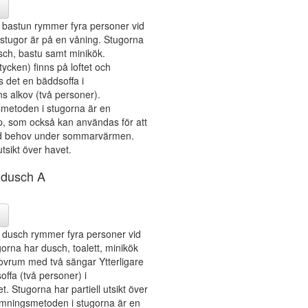
bastun rymmer fyra personer vid
 stugor är på en våning. Stugorna
usch, bastu samt minikök.
ycken) finns på loftet och
 det en bäddsoffa i
s alkov (två personer).
etoden i stugorna är en
, som också kan användas för att
id behov under sommarvärmen.
tsikt över havet.
 dusch A
dusch rymmer fyra personer vid
orna har dusch, toalett, minikök
 sovrum med två sängar Ytterligare
offa (två personer) i
 Stugorna har partiell utsikt över
mningsmetoden i stugorna är en