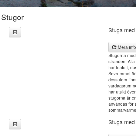
Stugor
Stuga med 
Mera info
Stugorna med 
stranden. Alla
har toalett, d
Sovrummet är 
dessutom finns
vardagsrummet
har utsikt öv
stugorna är e
användas för a
sommarvärme
Stuga med 